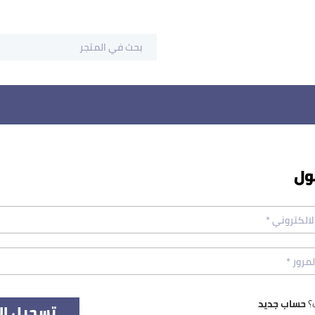
ول
؟
حساب جديد
تسجيل ال