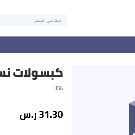
كبسولات نسبريس
356
31.30 ر.س