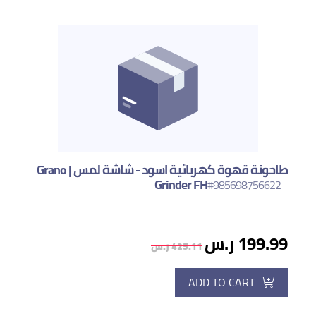
طاحونة قهوة كهربائية اسود - شاشة لمس | Grano
Grinder FH
#985698756622
199.99 ر.س
425.11 ر.س
ADD TO CART