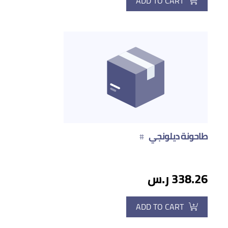
ADD TO CART
طاحونة ديلونجي
#
338.26 ر.س
ADD TO CART