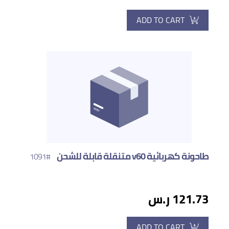
ADD TO CART
طاحونة كهربائية v60 متنقلة قابلة للشحن
#1091
121.73 ر.س
ADD TO CART