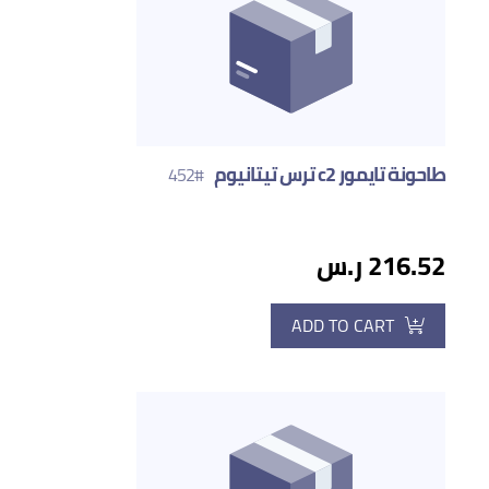
طاحونة تايمور c2 ترس تيتانيوم
#452
216.52 ر.س
ADD TO CART