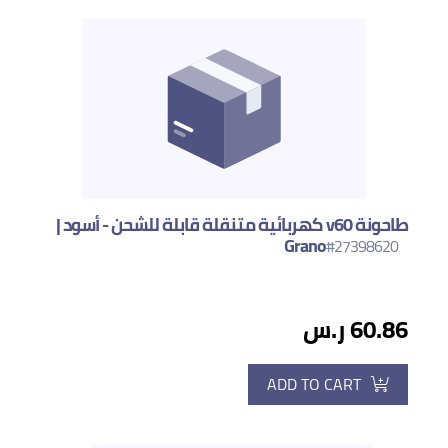
طاحونة v60 كهربائية متنقلة قابلة للشحن - أسود |
Grano
#27398620
60.86 ر.س
ADD TO CART