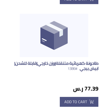
طاحونة كهربائية متنقلة|وزن خارجي|قابلة للشحن|
ابيض بيجي
#1386
77.39 ر.س
ADD TO CART