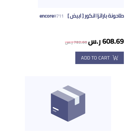
طاحونة باراتزا انكور [ ابيض ] encore
#711
608.69 ر.س
782.60 ر.س
ADD TO CART