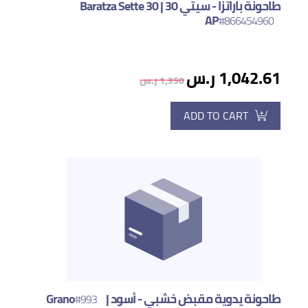
طاحونة باراتزا - سيتي 30 | Baratza Sette 30
AP
#866454960
1,042.61 ر.س
1,350 ر.س
ADD TO CART
طاحونة يدوية مقبض خشبي - أسود | Grano
#993