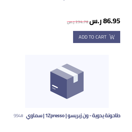
86.95 ر.س
234.78 ر.س
ADD TO CART
طاحونة يدوية - ون زبريسو | 1Zpresso | سماوي
#994