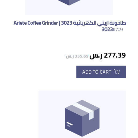
طاحونة اريتي الكهربائية 3023 | Ariete Coffee Grinder
3023
#709
277.39 ر.س
355.65 ر.س
ADD TO CART