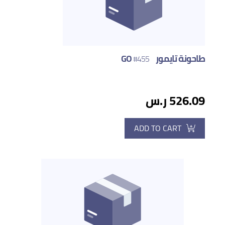
طاحونة تايمور GO
#455
526.09 ر.س
ADD TO CART