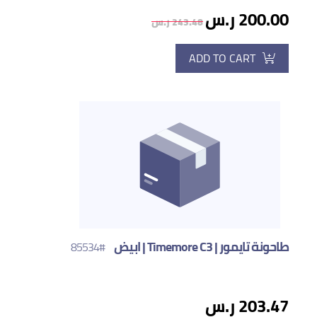
200.00 ر.س
243.48 ر.س
ADD TO CART
طاحونة تايمور | Timemore C3 | ابيض
#85534
203.47 ر.س