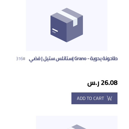
طاحونة يدوية - Grano |ستانلس ستيل | فضي
#316
26.08 ر.س
ADD TO CART